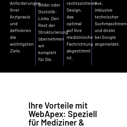
Anforderungen
rechtssicheres
live,
Bilder oder
Ihrer
Design,
inklusive
Doctolib-
Arztpraxis
das
technischer
Links. Den
und
optimal
Suchmaschinen
Rest der
definieren
auf Ihre
und direkt
Strukturierung
die
medizinische
bei Google
übernehmen
wichtigsten
Fachrichtung
angemeldet.
wir
Ziele.
abgestimmt
komplett
ist.
für Sie.
Ihre Vorteile mit
WebApex: Speziell
für Mediziner &