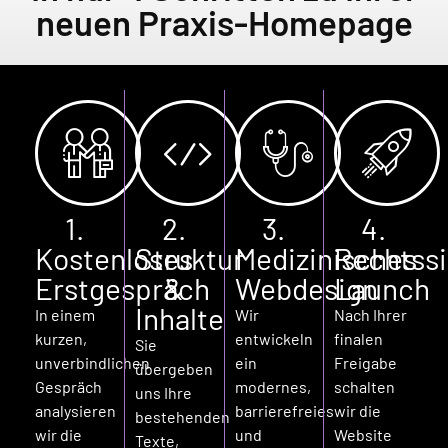
neuen Praxis-Homepage
1.
2.
3.
4.
Kostenloses
Struktur
Medizinisches
Rechtss
Erstgespräch
&
Webdesign
Launch
Inhalte
In einem
Wir
Nach Ihrer
kurzen,
entwickeln
finalen
Sie
unverbindlichen
ein
Freigabe
übergeben
Gespräch
modernes,
schalten
uns Ihre
analysieren
barrierefreies
wir die
bestehenden
wir die
und
Website
Texte,